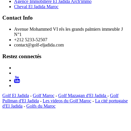
Agence Immobiliére El Jadida Arch'immo
Cheval El Jadida Maroc
Contact Info
Avenue Mohammed VI rés les grands palmiers immeuble J
N°1
+212 5233-52507
contact@golf-eljadida.com
Restez connectés
Golf El Jadida
-
Golf Maroc
-
Golf Mazagan d'El Jadida
-
Golf
Pullman d'El Jadida
-
Les videos du Golf Maroc
-
La cité portugaise
d'El Jadida
-
Golfs du Maroc