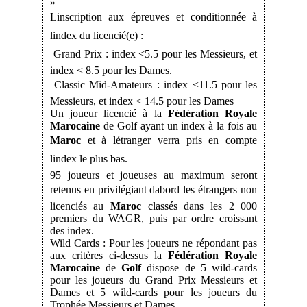
»
Linscription aux épreuves et conditionnée à
lindex du licencié(e) :
 Grand Prix : index <5.5 pour les Messieurs, et
index < 8.5 pour les Dames.
 Classic Mid-Amateurs : index <11.5 pour les
Messieurs, et index < 14.5 pour les Dames
Un joueur licencié à la
Fédération Royale
Marocaine
de
Golf ayant un index à la fois au
Maroc
et à létranger verra pris en compte
lindex le plus bas.
95 joueurs et joueuses au maximum seront
retenus en privilégiant dabord les étrangers non
licenciés au
Maroc
classés dans les 2 000
premiers du WAGR, puis par ordre croissant
des index.
Wild Cards : Pour les joueurs ne répondant pas
aux critères ci-dessus la
Fédération Royale
Marocaine
de
Golf
dispose de 5 wild-cards
pour les joueurs du Grand Prix Messieurs et
Dames et 5 wild-cards pour les joueurs du
Trophée Messieurs et Dames.