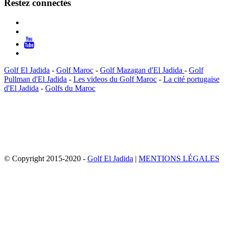
Restez connectés
Golf El Jadida
-
Golf Maroc
-
Golf Mazagan d'El Jadida
-
Golf
Pullman d'El Jadida
-
Les videos du Golf Maroc
-
La cité portugaise
d'El Jadida
-
Golfs du Maroc
© Copyright 2015-2020 -
Golf El Jadida
|
MENTIONS LÉGALES