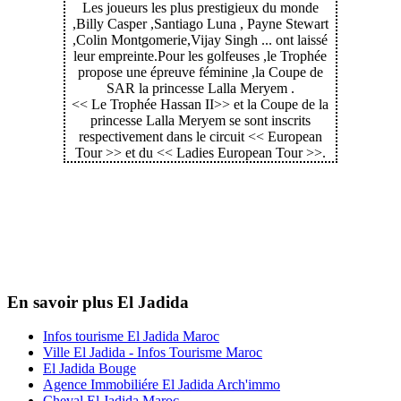
Les joueurs les plus prestigieux du monde
,Billy Casper ,Santiago Luna , Payne Stewart
,Colin Montgomerie,Vijay Singh ... ont laissé
leur empreinte.Pour les golfeuses ,le Trophée
propose une épreuve féminine ,la Coupe de
SAR la princesse Lalla Meryem .
<< Le Trophée Hassan II>> et la Coupe de la
princesse Lalla Meryem se sont inscrits
respectivement dans le circuit << European
Tour >> et du << Ladies European Tour >>.
En savoir plus El Jadida
Infos tourisme El Jadida Maroc
Ville El Jadida - Infos Tourisme Maroc
El Jadida Bouge
Agence Immobiliére El Jadida Arch'immo
Cheval El Jadida Maroc