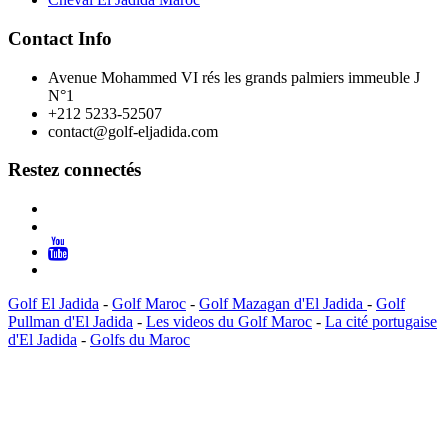
Contact Info
Avenue Mohammed VI rés les grands palmiers immeuble J
N°1
+212 5233-52507
contact@golf-eljadida.com
Restez connectés
Golf El Jadida
-
Golf Maroc
-
Golf Mazagan d'El Jadida
-
Golf
Pullman d'El Jadida
-
Les videos du Golf Maroc
-
La cité portugaise
d'El Jadida
-
Golfs du Maroc